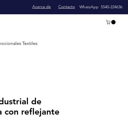
Acerca de
Contacto
WhatsApp 5540-224636
ocionales Textiles
dustrial de
 con reflejante