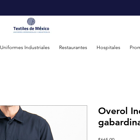
Uniformes Industriales
Restaurantes
Hospitales
Prom
Overol In
gabardina
Precio
$665.00